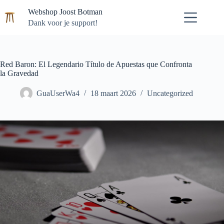
Ga
Webshop Joost Botman
naar
de
Dank voor je support!
inhoud
Red Baron: El Legendario Título de Apuestas que Confronta
la Gravedad
GuaUserWa4
18 maart 2026
Uncategorized