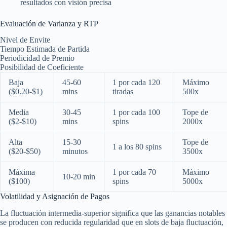
resultados con visión precisa
Evaluación de Varianza y RTP
Nivel de Envite
Tiempo Estimada de Partida
Periodicidad de Premio
Posibilidad de Coeficiente
Baja
45-60
1 por cada 120
Máximo
($0.20-$1)
mins
tiradas
500x
Media
30-45
1 por cada 100
Tope de
($2-$10)
mins
spins
2000x
Alta
15-30
Tope de
1 a los 80 spins
($20-$50)
minutos
3500x
Máxima
1 por cada 70
Máximo
10-20 min
($100)
spins
5000x
Volatilidad y Asignación de Pagos
La fluctuación intermedia-superior significa que las ganancias notables
se producen con reducida regularidad que en slots de baja fluctuación,