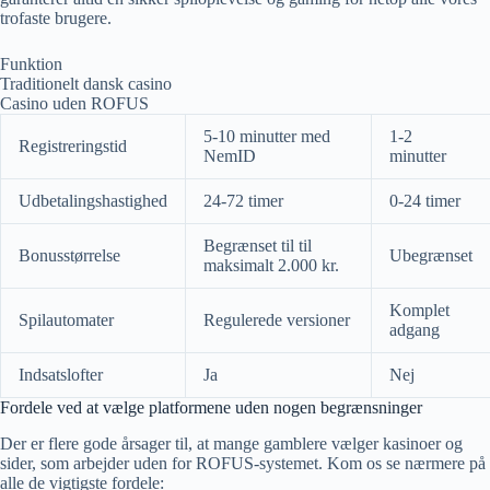
trofaste brugere.
Funktion
Traditionelt dansk casino
Casino uden ROFUS
5-10 minutter med
1-2
Registreringstid
NemID
minutter
Udbetalingshastighed
24-72 timer
0-24 timer
Begrænset til til
Bonusstørrelse
Ubegrænset
maksimalt 2.000 kr.
Komplet
Spilautomater
Regulerede versioner
adgang
Indsatslofter
Ja
Nej
Fordele ved at vælge platformene uden nogen begrænsninger
Der er flere gode årsager til, at mange gamblere vælger kasinoer og
sider, som arbejder uden for ROFUS-systemet. Kom os se nærmere på
alle de vigtigste fordele: