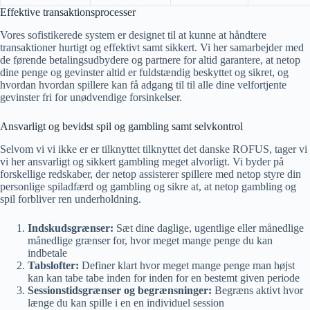
Effektive transaktionsprocesser
Vores sofistikerede system er designet til at kunne at håndtere
transaktioner hurtigt og effektivt samt sikkert. Vi her samarbejder med
de førende betalingsudbydere og partnere for altid garantere, at netop
dine penge og gevinster altid er fuldstændig beskyttet og sikret, og
hvordan hvordan spillere kan få adgang til til alle dine velfortjente
gevinster fri for unødvendige forsinkelser.
Ansvarligt og bevidst spil og gambling samt selvkontrol
Selvom vi vi ikke er er tilknyttet tilknyttet det danske ROFUS, tager vi
vi her ansvarligt og sikkert gambling meget alvorligt. Vi byder på
forskellige redskaber, der netop assisterer spillere med netop styre din
personlige spiladfærd og gambling og sikre at, at netop gambling og
spil forbliver ren underholdning.
Indskudsgrænser:
Sæt dine daglige, ugentlige eller månedlige
månedlige grænser for, hvor meget mange penge du kan
indbetale
Tabslofter:
Definer klart hvor meget mange penge man højst
kan kan tabe tabe inden for inden for en bestemt given periode
Sessionstidsgrænser og begrænsninger:
Begræns aktivt hvor
længe du kan spille i en en individuel session