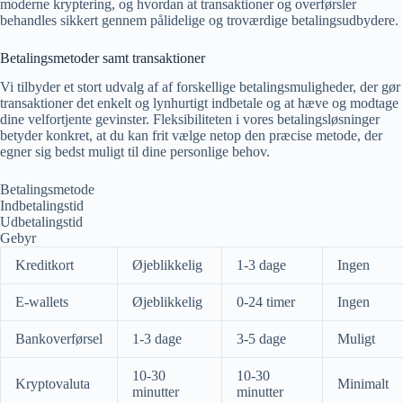
moderne kryptering, og hvordan at transaktioner og overførsler
behandles sikkert gennem pålidelige og troværdige betalingsudbydere.
Betalingsmetoder samt transaktioner
Vi tilbyder et stort udvalg af af forskellige betalingsmuligheder, der gør
transaktioner det enkelt og lynhurtigt indbetale og at hæve og modtage
dine velfortjente gevinster. Fleksibiliteten i vores betalingsløsninger
betyder konkret, at du kan frit vælge netop den præcise metode, der
egner sig bedst muligt til dine personlige behov.
Betalingsmetode
Indbetalingstid
Udbetalingstid
Gebyr
Kreditkort
Øjeblikkelig
1-3 dage
Ingen
E-wallets
Øjeblikkelig
0-24 timer
Ingen
Bankoverførsel
1-3 dage
3-5 dage
Muligt
10-30
10-30
Kryptovaluta
Minimalt
minutter
minutter