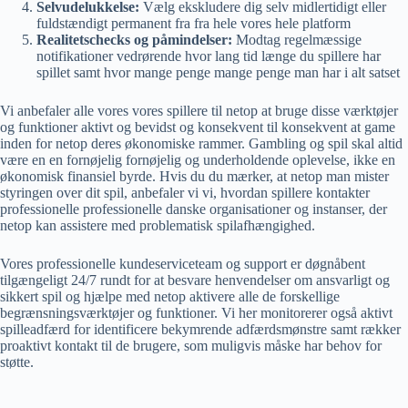
Selvudelukkelse:
Vælg ekskludere dig selv midlertidigt eller
fuldstændigt permanent fra fra hele vores hele platform
Realitetschecks og påmindelser:
Modtag regelmæssige
notifikationer vedrørende hvor lang tid længe du spillere har
spillet samt hvor mange penge mange penge man har i alt satset
Vi anbefaler alle vores vores spillere til netop at bruge disse værktøjer
og funktioner aktivt og bevidst og konsekvent til konsekvent at game
inden for netop deres økonomiske rammer. Gambling og spil skal altid
være en en fornøjelig fornøjelig og underholdende oplevelse, ikke en
økonomisk finansiel byrde. Hvis du du mærker, at netop man mister
styringen over dit spil, anbefaler vi vi, hvordan spillere kontakter
professionelle professionelle danske organisationer og instanser, der
netop kan assistere med problematisk spilafhængighed.
Vores professionelle kundeserviceteam og support er døgnåbent
tilgængeligt 24/7 rundt for at besvare henvendelser om ansvarligt og
sikkert spil og hjælpe med netop aktivere alle de forskellige
begrænsningsværktøjer og funktioner. Vi her monitorerer også aktivt
spilleadfærd for identificere bekymrende adfærdsmønstre samt rækker
proaktivt kontakt til de brugere, som muligvis måske har behov for
støtte.