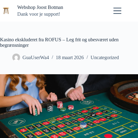
Ga
Webshop Joost Botman
naar
de
Dank voor je support!
inhoud
Kasino ekskluderet fra ROFUS – Leg frit og ubesværet uden
begrænsninger
GuaUserWa4
18 maart 2026
Uncategorized