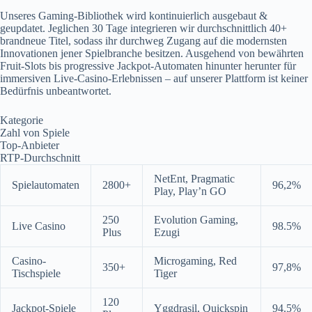
Unseres Gaming-Bibliothek wird kontinuierlich ausgebaut &
geupdatet. Jeglichen 30 Tage integrieren wir durchschnittlich 40+
brandneue Titel, sodass ihr durchweg Zugang auf die modernsten
Innovationen jener Spielbranche besitzen. Ausgehend von bewährten
Fruit-Slots bis progressive Jackpot-Automaten hinunter herunter für
immersiven Live-Casino-Erlebnissen – auf unserer Plattform ist keiner
Bedürfnis unbeantwortet.
Kategorie
Zahl von Spiele
Top-Anbieter
RTP-Durchschnitt
NetEnt, Pragmatic
Spielautomaten
2800+
96,2%
Play, Play’n GO
250
Evolution Gaming,
Live Casino
98.5%
Plus
Ezugi
Casino-
Microgaming, Red
350+
97,8%
Tischspiele
Tiger
120
Jackpot-Spiele
Yggdrasil, Quickspin
94.5%