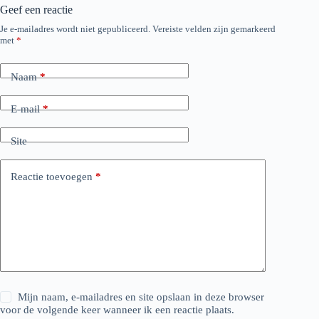
Geef een reactie
Je e-mailadres wordt niet gepubliceerd.
Vereiste velden zijn gemarkeerd
met
*
Naam
*
E-mail
*
Site
Reactie toevoegen
*
Mijn naam, e-mailadres en site opslaan in deze browser
voor de volgende keer wanneer ik een reactie plaats.