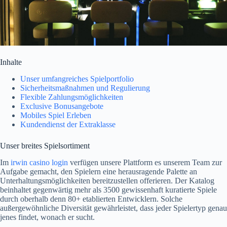
Inhalte
Unser umfangreiches Spielportfolio
Sicherheitsmaßnahmen und Regulierung
Flexible Zahlungsmöglichkeiten
Exclusive Bonusangebote
Mobiles Spiel Erleben
Kundendienst der Extraklasse
Unser breites Spielsortiment
Im
irwin casino login
verfügen unsere Plattform es unserem Team zur
Aufgabe gemacht, den Spielern eine herausragende Palette an
Unterhaltungsmöglichkeiten bereitzustellen offerieren. Der Katalog
beinhaltet gegenwärtig mehr als 3500 gewissenhaft kuratierte Spiele
durch oberhalb denn 80+ etablierten Entwicklern. Solche
außergewöhnliche Diversität gewährleistet, dass jeder Spielertyp genau
jenes findet, wonach er sucht.