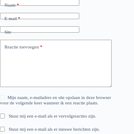
Naam
*
E-mail
*
Site
Reactie toevoegen
*
Mijn naam, e-mailadres en site opslaan in deze browser
voor de volgende keer wanneer ik een reactie plaats.
Stuur mij een e-mail als er vervolgreacties zijn.
Stuur mij een e-mail als er nieuwe berichten zijn.