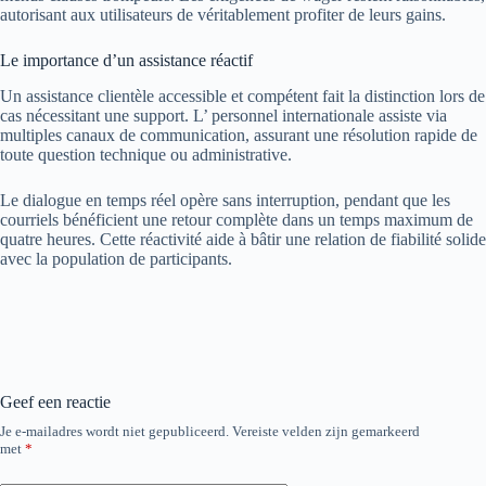
autorisant aux utilisateurs de véritablement profiter de leurs gains.
Le importance d’un assistance réactif
Un assistance clientèle accessible et compétent fait la distinction lors de
cas nécessitant une support. L’ personnel internationale assiste via
multiples canaux de communication, assurant une résolution rapide de
toute question technique ou administrative.
Le dialogue en temps réel opère sans interruption, pendant que les
courriels bénéficient une retour complète dans un temps maximum de
quatre heures. Cette réactivité aide à bâtir une relation de fiabilité solide
avec la population de participants.
Geef een reactie
Je e-mailadres wordt niet gepubliceerd.
Vereiste velden zijn gemarkeerd
met
*