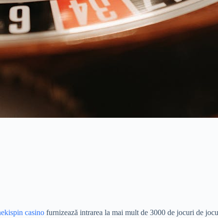
ekispin casino
furnizează intrarea la mai mult de 3000 de jocuri de jocu