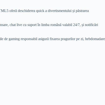
HTML5 oferă deschiderea quick a divertismentului și păstrarea
are, chat live cu suport în limba română valabil 24/7, și notificări
iunile de gaming responsabil asigură fixarea pragurilor pe zi, hebdomadare