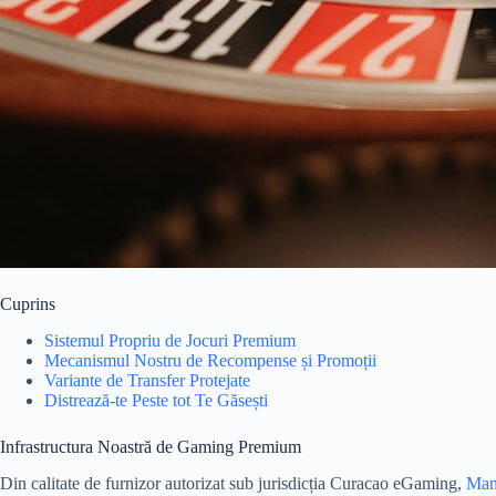
Cuprins
Sistemul Propriu de Jocuri Premium
Mecanismul Nostru de Recompense și Promoții
Variante de Transfer Protejate
Distrează-te Peste tot Te Găsești
Infrastructura Noastră de Gaming Premium
Din calitate de furnizor autorizat sub jurisdicția Curacao eGaming,
Man