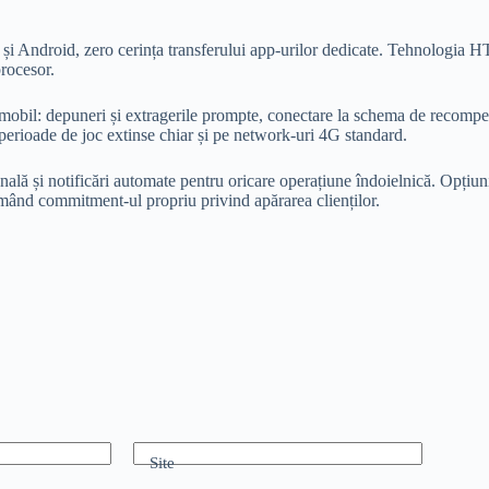
S și Android, zero cerința transferului app-urilor dedicate. Tehnologia 
procesor.
 mobil: depuneri și extragerile prompte, conectare la schema de recompens
 perioade de joc extinse chiar și pe network-uri 4G standard.
țională și notificări automate pentru oricare operațiune îndoielnică. Opț
imând commitment-ul propriu privind apărarea clienților.
Site