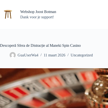
Ga
naar
de
Webshop Joost Botman
inhoud
Dank voor je support!
Descoperă Sfera de Distracție al Maneki Spin Casino
GuaUserWa4
11 maart 2026
Uncategorized