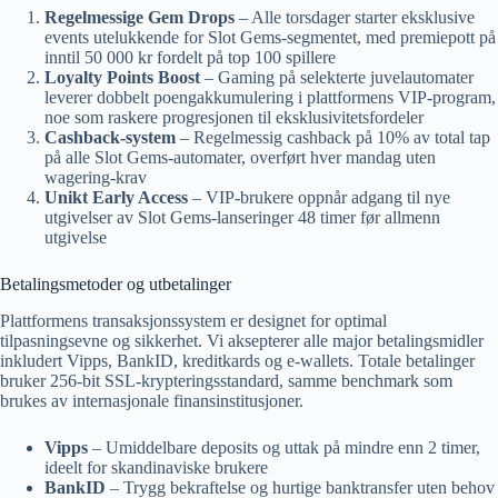
Regelmessige Gem Drops
– Alle torsdager starter eksklusive
events utelukkende for Slot Gems-segmentet, med premiepott på
inntil 50 000 kr fordelt på top 100 spillere
Loyalty Points Boost
– Gaming på selekterte juvelautomater
leverer dobbelt poengakkumulering i plattformens VIP-program,
noe som raskere progresjonen til eksklusivitetsfordeler
Cashback-system
– Regelmessig cashback på 10% av total tap
på alle Slot Gems-automater, overført hver mandag uten
wagering-krav
Unikt Early Access
– VIP-brukere oppnår adgang til nye
utgivelser av Slot Gems-lanseringer 48 timer før allmenn
utgivelse
Betalingsmetoder og utbetalinger
Plattformens transaksjonssystem er designet for optimal
tilpasningsevne og sikkerhet. Vi aksepterer alle major betalingsmidler
inkludert Vipps, BankID, kreditkards og e-wallets. Totale betalinger
bruker 256-bit SSL-krypteringsstandard, samme benchmark som
brukes av internasjonale finansinstitusjoner.
Vipps
– Umiddelbare deposits og uttak på mindre enn 2 timer,
ideelt for skandinaviske brukere
BankID
– Trygg bekraftelse og hurtige banktransfer uten behov