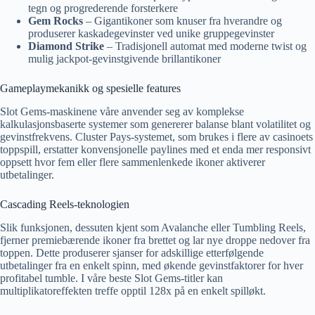
tegn og progrederende forsterkere
Gem Rocks
– Gigantikoner som knuser fra hverandre og
produserer kaskadegevinster ved unike gruppegevinster
Diamond Strike
– Tradisjonell automat med moderne twist og
mulig jackpot-gevinstgivende brillantikoner
Gameplaymekanikk og spesielle features
Slot Gems-maskinene våre anvender seg av komplekse
kalkulasjonsbaserte systemer som genererer balanse blant volatilitet og
gevinstfrekvens. Cluster Pays-systemet, som brukes i flere av casinoets
toppspill, erstatter konvensjonelle paylines med et enda mer responsivt
oppsett hvor fem eller flere sammenlenkede ikoner aktiverer
utbetalinger.
Cascading Reels-teknologien
Slik funksjonen, dessuten kjent som Avalanche eller Tumbling Reels,
fjerner premiebærende ikoner fra brettet og lar nye droppe nedover fra
toppen. Dette produserer sjanser for adskillige etterfølgende
utbetalinger fra en enkelt spinn, med økende gevinstfaktorer for hver
profitabel tumble. I våre beste Slot Gems-titler kan
multiplikatoreffekten treffe opptil 128x på en enkelt spilløkt.