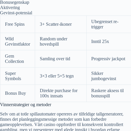
Bonusegenskap
Aktivering
Gevinst-potensial
Ubegrenset re-
Free Spins
3+ Scatter-ikoner
trigger
Wild
Random under
Inntil 25x
Gevinstfaktor
hovedspill
Gem
Samling over tid
Progressiv jackpot
Collection
Super
Sikker
3×3 eller 5×5 tegn
Symbols
jumbogevinst
Direkte purchase for
Raskere aksess til
Bonus Buy
100x innsats
bonusspill
Vinnerstrategier og metoder
Selv om at totle spillautomater opereres av tilfeldige tallgeneratorer,
finnes det planleggingsmessige metoder som kan forbedre
gameopplevelsen. Vårt casino oppfordrer til konsekvent kontrollert
gambling, men vi presenterer med glede innsikt i hvordan erfarne