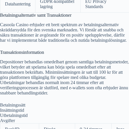
GDPR-kompatibel
EU Privacy
Datahantering
lagring
Standards
Betalningsalternativ samt Transaktioner
Casoola Casino erbjuder ett brett spektrum av betalningsalternativ
skräddarsydda för den svenska marknaden. Vi förstår att snabba och
säkra transaktioner är avgörande för en positiv spelupplevelse, därför
har vi implementerat både traditionella och nutida betalningslösningar.
Transaktionsinformation
Depositioner behandlas omedelbart genom samtliga betalningsmetoder,
vilket betyder att spelarna kan börja spela omedelbart efter att
transaktionen bekräftats. Minimiinsättningen är satt till 100 kr för att
göra plattformen tillgänglig för spelare med olika budgetar.
Utbetalningar behandlas normalt inom 24 timmar efter att
verifieringsprocessen är slutförd, med e-wallets som ofta erbjuder ännu
snabbare behandlingstider.
Betalningssätt
Insättningstid
Utbetalningstid
Avgifter