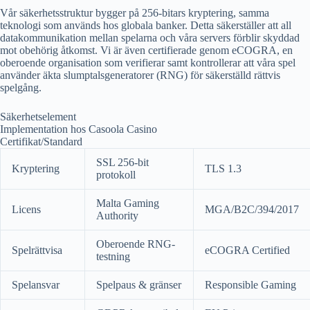
Vår säkerhetsstruktur bygger på 256-bitars kryptering, samma
teknologi som används hos globala banker. Detta säkerställer att all
datakommunikation mellan spelarna och våra servers förblir skyddad
mot obehörig åtkomst. Vi är även certifierade genom eCOGRA, en
oberoende organisation som verifierar samt kontrollerar att våra spel
använder äkta slumptalsgeneratorer (RNG) för säkerställd rättvis
spelgång.
Säkerhetselement
Implementation hos Casoola Casino
Certifikat/Standard
SSL 256-bit
Kryptering
TLS 1.3
protokoll
Malta Gaming
Licens
MGA/B2C/394/2017
Authority
Oberoende RNG-
Spelrättvisa
eCOGRA Certified
testning
Spelansvar
Spelpaus & gränser
Responsible Gaming