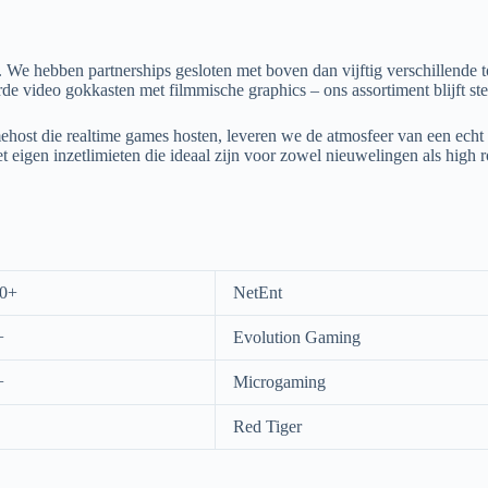
bod. We hebben partnerships gesloten met boven dan vijftig verschille
rde video gokkasten met filmmische graphics – ons assortiment blijft ste
ehost die realtime games hosten, leveren we de atmosfeer van een echt 
eigen inzetlimieten die ideaal zijn voor zowel nieuwelingen als high ro
00+
NetEnt
+
Evolution Gaming
+
Microgaming
Red Tiger