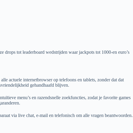
e drops tot leaderboard wedstrijden waar jackpots tot 1000-en euro’s
alle actuele internetbrowser op telefoons en tablets, zonder dat dat
svriendelijkheid gehandhaafd blijven.
intuïtieve menu’s en razendsnelle zoekfuncties, zodat je favorite games
garanderen.
araat via live chat, e-mail en telefonisch om alle vragen beantwoorden.