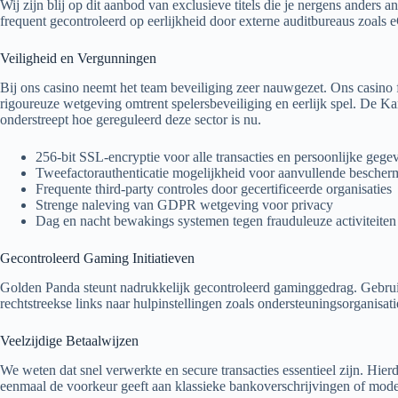
Wij zijn blij op dit aanbod van exclusieve titels die je nergens ander
frequent gecontroleerd op eerlijkheid door externe auditbureaus zoals 
Veiligheid en Vergunningen
Bij ons casino neemt het team beveiliging zeer nauwgezet. Ons casino 
rigoureuze wetgeving omtrent spelersbeveiliging en eerlijk spel. De Ka
onderstreept hoe gereguleerd deze sector is nu.
256-bit SSL-encryptie voor alle transacties en persoonlijke geg
Tweefactorauthenticatie mogelijkheid voor aanvullende bescher
Frequente third-party controles door gecertificeerde organisaties
Strenge naleving van GDPR wetgeving voor privacy
Dag en nacht bewakings systemen tegen frauduleuze activiteiten a
Gecontroleerd Gaming Initiatieven
Golden Panda steunt nadrukkelijk gecontroleerd gaminggedrag. Gebruike
rechtstreekse links naar hulpinstellingen zoals ondersteuningsorganisat
Veelzijdige Betaalwijzen
We weten dat snel verwerkte en secure transacties essentieel zijn. Hi
eenmaal de voorkeur geeft aan klassieke bankoverschrijvingen of modern