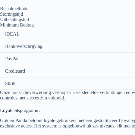
Betaalmethode
Stortingstijd
Uitbetalingstijd
Minimum Bedrag
iDEAL
Bankoverschrijving
PayPal
Creditcard
Skrill
Onze transactieverwerking verloopt via versleutelde verbindingen en w
controles met succes zijn voltooid.
Loyaliteitsprogramma
Golden Panda beloont loyale gebruikers met een gestratificeerd loyalt
exclusieve acties. Het systeem is opgebouwd uit zes niveaus, elk met 