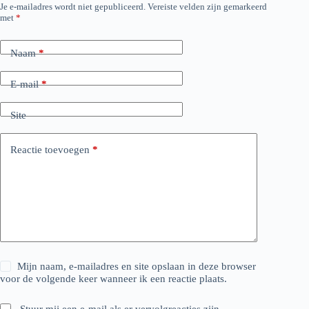
Je e-mailadres wordt niet gepubliceerd.
Vereiste velden zijn gemarkeerd
met
*
Naam
*
E-mail
*
Site
Reactie toevoegen
*
Mijn naam, e-mailadres en site opslaan in deze browser
voor de volgende keer wanneer ik een reactie plaats.
Stuur mij een e-mail als er vervolgreacties zijn.