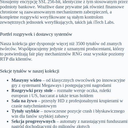
Stosujemy encrypcję SSL 256-bit, identyczne z tym stosowanym przez
podmioty bankowe. Wrażliwe dane prywatne jak również finansowe
chronione są zaawansowanym mechanizmem zabezpieczeń, a
kompletne rozgrywki weryfikowane są stałym kontrolom
zewnętrznych jednostek weryfikujących, takich jak iTech Labs.
Portfel rozgrywek i dostawcy systemów
Nasza kolekcja gier dysponuje więcej niż 3500 tytułów od znanych
twórców. Współpracujemy jedynie z uznanymi producentami, którzy
to potwierdzają fair play mechanizmów RNG oraz wysokie poziomy
RTP dla klientów.
Sekcje tytułów w naszej kolekcji
Maszyny wideo
– od klasycznych owocówek po innowacyjne
gry z systemami Megaways i postępującymi nagrodami
Rozgrywki przy stole
– rozmaite wersje oczka, ruletki
european i US, baccarat a także texas holdem
Sala na żywo
– przesyły HD z profesjonalnymi krupierami w
czasie natychmiastowym
Tytuły szybkie
– nowoczesne pozycje crash i błyskawicznego
win dla fanów szybkiej zabawy
Sekcja progresywnych
– automaty z narastającymi funduszami
nagród dochodzącymi do milionów złotych