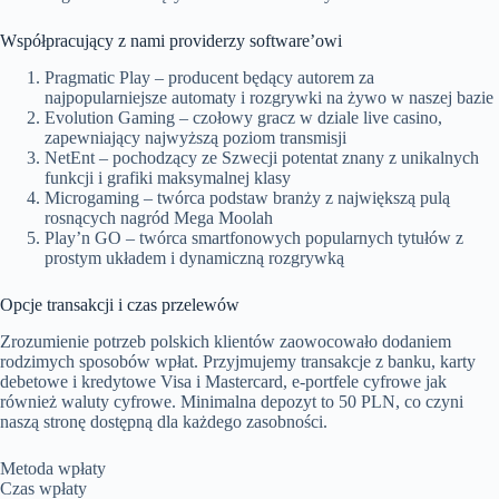
Współpracujący z nami providerzy software’owi
Pragmatic Play – producent będący autorem za
najpopularniejsze automaty i rozgrywki na żywo w naszej bazie
Evolution Gaming – czołowy gracz w dziale live casino,
zapewniający najwyższą poziom transmisji
NetEnt – pochodzący ze Szwecji potentat znany z unikalnych
funkcji i grafiki maksymalnej klasy
Microgaming – twórca podstaw branży z największą pulą
rosnących nagród Mega Moolah
Play’n GO – twórca smartfonowych popularnych tytułów z
prostym układem i dynamiczną rozgrywką
Opcje transakcji i czas przelewów
Zrozumienie potrzeb polskich klientów zaowocowało dodaniem
rodzimych sposobów wpłat. Przyjmujemy transakcje z banku, karty
debetowe i kredytowe Visa i Mastercard, e-portfele cyfrowe jak
również waluty cyfrowe. Minimalna depozyt to 50 PLN, co czyni
naszą stronę dostępną dla każdego zasobności.
Metoda wpłaty
Czas wpłaty