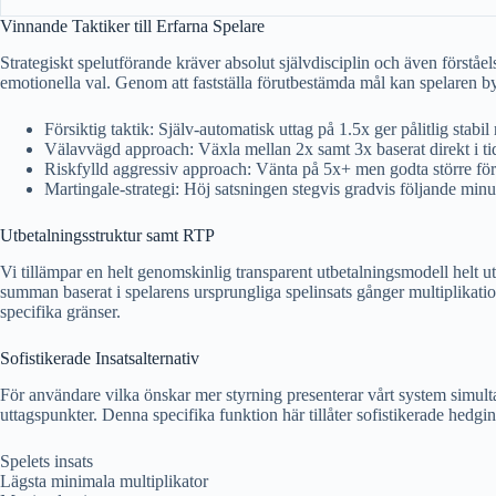
Vinnande Taktiker till Erfarna Spelare
Strategiskt spelutförande kräver absolut självdisciplin och även förståe
emotionella val. Genom att fastställa förutbestämda mål kan spelaren b
Försiktig taktik: Själv-automatisk uttag på 1.5x ger pålitlig stabil
Välavvägd approach: Växla mellan 2x samt 3x baserat direkt i tid
Riskfylld aggressiv approach: Vänta på 5x+ men godta större förl
Martingale-strategi: Höj satsningen stegvis gradvis följande minu
Utbetalningsstruktur samt RTP
Vi tillämpar en helt genomskinlig transparent utbetalningsmodell helt u
summan baserat i spelarens ursprungliga spelinsats gånger multiplikatio
specifika gränser.
Sofistikerade Insatsalternativ
För användare vilka önskar mer styrning presenterar vårt system simulta
uttagspunkter. Denna specifika funktion här tillåter sofistikerade hedgin
Spelets insats
Lägsta minimala multiplikator