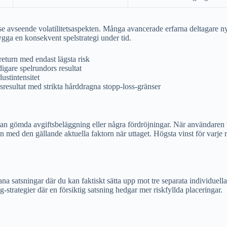
lse avseende volatilitetsaspekten. Många avancerade erfarna deltagare nyt
ygga en konsekvent spelstrategi under tid.
 return med endast lägsta risk
igare spelrundors resultat
ustintensitet
sresultat med strikta hårddragna stopp-loss-gränser
tan gömda avgiftsbeläggning eller några fördröjningar. När användaren vä
n med den gällande aktuella faktorn när uttaget. Högsta vinst för varje 
na satsningar där du kan faktiskt sätta upp mot tre separata individuell
g-strategier där en försiktig satsning hedgar mer riskfyllda placeringar.