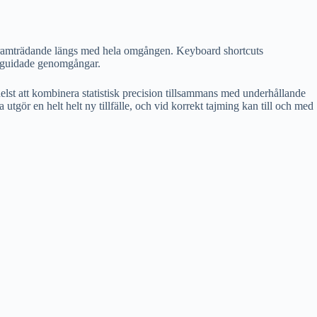
igt framträdande längs med hela omgången. Keyboard shortcuts
de guidade genomgångar.
delst att kombinera statistisk precision tillsammans med underhållande
gör en helt helt ny tillfälle, och vid korrekt tajming kan till och med