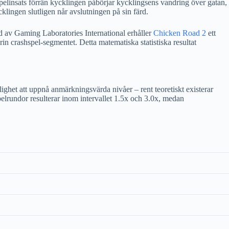
spelinsats förrän kycklingen påbörjar kycklingsens vandring över gatan,
cklingen slutligen når avslutningen på sin färd.
rd av Gaming Laboratories International erhåller
Chicken Road 2
ett
in crashspel-segmentet. Detta matematiska statistiska resultat
lighet att uppnå anmärkningsvärda nivåer – rent teoretiskt existerar
 spelrundor resulterar inom intervallet 1.5x och 3.0x, medan