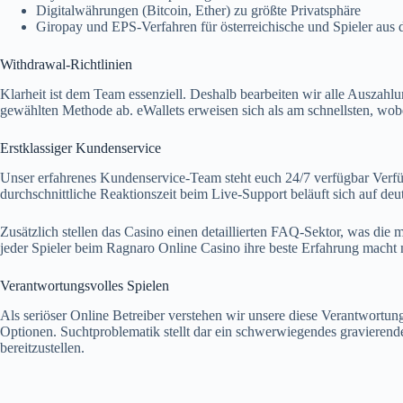
Digitalwährungen (Bitcoin, Ether) zu größte Privatsphäre
Giropay und EPS-Verfahren für österreichische und Spieler aus 
Withdrawal-Richtlinien
Klarheit ist dem Team essenziell. Deshalb bearbeiten wir alle Auszahl
gewählten Methode ab. eWallets erweisen sich als am schnellsten, wob
Erstklassiger Kundenservice
Unser erfahrenes Kundenservice-Team steht euch 24/7 verfügbar Verfüg
durchschnittliche Reaktionszeit beim Live-Support beläuft sich auf deu
Zusätzlich stellen das Casino einen detaillierten FAQ-Sektor, was die 
jeder Spieler beim Ragnaro Online Casino ihre beste Erfahrung macht m
Verantwortungsvolles Spielen
Als seriöser Online Betreiber verstehen wir unsere diese Verantwortun
Optionen. Suchtproblematik stellt dar ein schwerwiegendes gravierende
bereitzustellen.