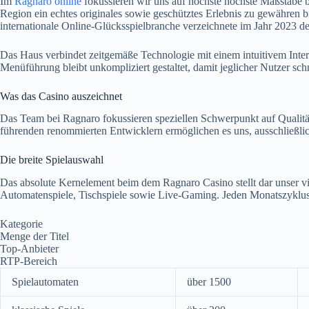
Im
Ragnaro online
fokussieren wir uns auf höchste höchste Maßstäbe b
Region ein echtes originales sowie geschütztes Erlebnis zu gewähren 
internationale Online-Glücksspielbranche verzeichnete im Jahr 2023 den
Das Haus verbindet zeitgemäße Technologie mit einem intuitivem Interfa
Menüführung bleibt unkompliziert gestaltet, damit jeglicher Nutzer sch
Was das Casino auszeichnet
Das Team bei Ragnaro fokussieren speziellen Schwerpunkt auf Qualität
führenden renommierten Entwicklern ermöglichen es uns, ausschließlich z
Die breite Spielauswahl
Das absolute Kernelement beim dem Ragnaro Casino stellt dar unser v
Automatenspiele, Tischspiele sowie Live-Gaming. Jeden Monatszyklus er
Kategorie
Menge der Titel
Top-Anbieter
RTP-Bereich
Spielautomaten
über 1500