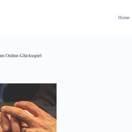
Home
ium Online-Glücksspiel