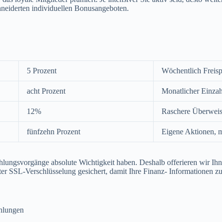
neiderten individuellen Bonusangeboten.
5 Prozent
Wöchentlich Freisp
acht Prozent
Monatlicher Einza
12%
Raschere Überweis
fünfzehn Prozent
Eigene Aktionen, 
hlungsvorgänge absolute Wichtigkeit haben. Deshalb offerieren wir Ih
r SSL-Verschlüsselung gesichert, damit Ihre Finanz- Informationen zu
hlungen