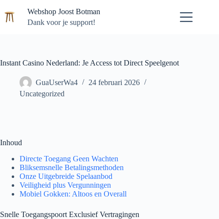
Ga
Webshop Joost Botman
naar
de
Dank voor je support!
inhoud
Instant Casino Nederland: Je Access tot Direct Speelgenot
GuaUserWa4
24 februari 2026
Uncategorized
Inhoud
Directe Toegang Geen Wachten
Bliksemsnelle Betalingsmethoden
Onze Uitgebreide Spelaanbod
Veiligheid plus Vergunningen
Mobiel Gokken: Altoos en Overall
Snelle Toegangspoort Exclusief Vertragingen