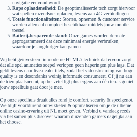
navigatie eenvoud wordt
Raps oplaadsnelheid:
De geoptimaliseerde tech zorgt hiervoor
wat spellen razendsnel opladen, tevens aan 4G verbindingen
Totale functionaliteiten:
Storten, opnemen & customer service
worden allemaal compleet beschikbaar middels jouw mobile
toestel
Batterij-besparende stand:
Onze games worden dermate
geprogrammeerd dat deze minimaal energie verbruiken,
waardoor je langduriger kan gamen
Wij hebt geïnvesteerd in moderne HTML5 techniek dat ervoor zorgt
dat alle spel animaties soepel verlopen geen haperingen plus lags. Dat
geldt tevens naar live-dealer titels, zodat het videostreaming van hoge
quality is en desondanks weinig informatie consumeert. Of jij nu aan
de trien plaatsneemt, op het zetel ligt plus ergens aan één terras geniet –
jouw speelhuis gaat door je mee.
Op onze speelhuis draait alles rond je comfort, security & speelgenot.
We blijft voortdurend ontwikkelen & optimaliseren om je de ultieme
online casino-ervaring uit NL moet geven. Verbind u vandaag reeds
via het samen plus discover waarom duizenden gamers dagelijks aan
het choose.