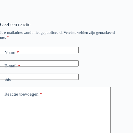
Geef een reactie
Je e-mailadres wordt niet gepubliceerd.
Vereiste velden zijn gemarkeerd
met
*
Naam
*
E-mail
*
Site
Reactie toevoegen
*