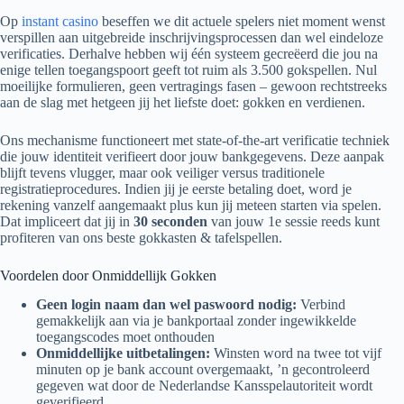
Op
instant casino
beseffen we dit actuele spelers niet moment wenst
verspillen aan uitgebreide inschrijvingsprocessen dan wel eindeloze
verificaties. Derhalve hebben wij één systeem gecreëerd die jou na
enige tellen toegangspoort geeft tot ruim als 3.500 gokspellen. Nul
moeilijke formulieren, geen vertragings fasen – gewoon rechtstreeks
aan de slag met hetgeen jij het liefste doet: gokken en verdienen.
Ons mechanisme functioneert met state-of-the-art verificatie techniek
die jouw identiteit verifieert door jouw bankgegevens. Deze aanpak
blijft tevens vlugger, maar ook veiliger versus traditionele
registratieprocedures. Indien jij je eerste betaling doet, word je
rekening vanzelf aangemaakt plus kun jij meteen starten via spelen.
Dat impliceert dat jij in
30 seconden
van jouw 1e sessie reeds kunt
profiteren van ons beste gokkasten & tafelspellen.
Voordelen door Onmiddellijk Gokken
Geen login naam dan wel paswoord nodig:
Verbind
gemakkelijk aan via je bankportaal zonder ingewikkelde
toegangscodes moet onthouden
Onmiddellijke uitbetalingen:
Winsten word na twee tot vijf
minuten op je bank account overgemaakt, ’n gecontroleerd
gegeven wat door de Nederlandse Kansspelautoriteit wordt
geverifieerd