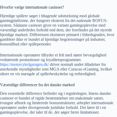
Hvorfor vælge internationale casinoer?
Hjemlige spillere søger i tiltagende udstrækning mod globale
gamingplatforme, der fungerer eksternt fra det nationale ROFUS-
system. Sådanne casinoer giver en variant gamingoplevelse med
væsentligt anderledes forhold end dem, der forefindes på det styrede
hjemlige marked. Differensen eksisterer primært i frihedsgraden, hvor
gamblere ikke er bundet af hjemlige begrænsninger på indsatser,
bonustilbud eller spilleperioder.
Internationale operatører tilbyder et felt med større bevægelighed
vedrørende promotioner og loyalitetsprogrammer.
https://motorcykelgaragen.dk/
driver normalt under tilladelser fra
anerkendte myndigheder som MGA eller Curacao eGaming, hvilket
sikrer en vis mængde af spillerbeskyttelse og retfærdighed.
Væsentlige differencer fra det danske marked
Den essentielle difference befinder sig i reguleringen. Imens danske
casinoer er bundet af rigide bestemmelser om maksimale satser,
tvungne afbræk og limiterede bonusstrukturer, arbejder internationale
operatører under divergerende juridiske forhold. Det fører til i en
gamingoplevelse, der taler til de, der søger færre limitationer.