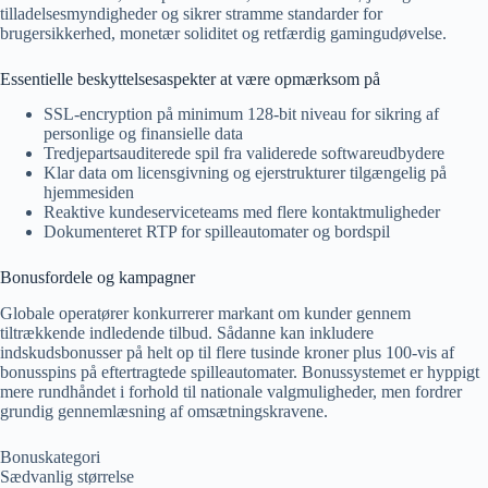
tilladelsesmyndigheder og sikrer stramme standarder for
brugersikkerhed, monetær soliditet og retfærdig gamingudøvelse.
Essentielle beskyttelsesaspekter at være opmærksom på
SSL-encryption på minimum 128-bit niveau for sikring af
personlige og finansielle data
Tredjepartsauditerede spil fra validerede softwareudbydere
Klar data om licensgivning og ejerstrukturer tilgængelig på
hjemmesiden
Reaktive kundeserviceteams med flere kontaktmuligheder
Dokumenteret RTP for spilleautomater og bordspil
Bonusfordele og kampagner
Globale operatører konkurrerer markant om kunder gennem
tiltrækkende indledende tilbud. Sådanne kan inkludere
indskudsbonusser på helt op til flere tusinde kroner plus 100-vis af
bonusspins på eftertragtede spilleautomater. Bonussystemet er hyppigt
mere rundhåndet i forhold til nationale valgmuligheder, men fordrer
grundig gennemlæsning af omsætningskravene.
Bonuskategori
Sædvanlig størrelse