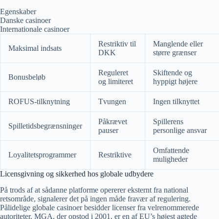
Egenskaber
Danske casinoer
Internationale casinoer
Restriktiv til
Manglende eller
Maksimal indsats
DKK
større grænser
Reguleret
Skiftende og
Bonusbeløb
og limiteret
hyppigt højere
ROFUS-tilknytning
Tvungen
Ingen tilknyttet
Påkrævet
Spillerens
Spilletidsbegrænsninger
pauser
personlige ansvar
Omfattende
Loyalitetsprogrammer
Restriktive
muligheder
Licensgivning og sikkerhed hos globale udbydere
På trods af at sådanne platforme opererer eksternt fra national
retsområde, signalerer det på ingen måde fravær af regulering.
Pålidelige globale casinoer besidder licenser fra velrenommerede
autoriteter. MGA, der opstod i 2001, er en af EU’s højest agtede