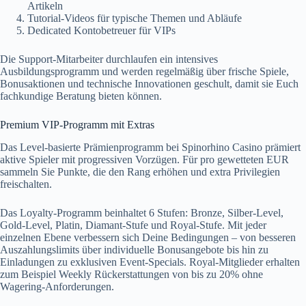
Artikeln
Tutorial-Videos für typische Themen und Abläufe
Dedicated Kontobetreuer für VIPs
Die Support-Mitarbeiter durchlaufen ein intensives
Ausbildungsprogramm und werden regelmäßig über frische Spiele,
Bonusaktionen und technische Innovationen geschult, damit sie Euch
fachkundige Beratung bieten können.
Premium VIP-Programm mit Extras
Das Level-basierte Prämienprogramm bei Spinorhino Casino prämiert
aktive Spieler mit progressiven Vorzügen. Für pro gewetteten EUR
sammeln Sie Punkte, die den Rang erhöhen und extra Privilegien
freischalten.
Das Loyalty-Programm beinhaltet 6 Stufen: Bronze, Silber-Level,
Gold-Level, Platin, Diamant-Stufe und Royal-Stufe. Mit jeder
einzelnen Ebene verbessern sich Deine Bedingungen – von besseren
Auszahlungslimits über individuelle Bonusangebote bis hin zu
Einladungen zu exklusiven Event-Specials. Royal-Mitglieder erhalten
zum Beispiel Weekly Rückerstattungen von bis zu 20% ohne
Wagering-Anforderungen.