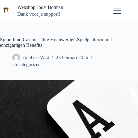
Ga
Webshop Joost Botman
naar
de
Dank voor je support!
inhoud
Spinorhino Casino – Ihre Hochwertige-Spielplattform mit
einzigartigen Benefits
GuaUserWa4
23 februari 2026
Uncategorized