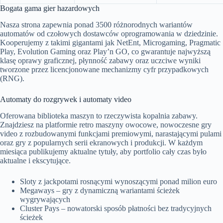
Bogata gama gier hazardowych
Nasza strona zapewnia ponad 3500 różnorodnych wariantów
automatów od czołowych dostawców oprogramowania w dziedzinie.
Kooperujemy z takimi gigantami jak NetEnt, Microgaming, Pragmatic
Play, Evolution Gaming oraz Play’n GO, co gwarantuje najwyższą
klasę oprawy graficznej, płynność zabawy oraz uczciwe wyniki
tworzone przez licencjonowane mechanizmy cyfr przypadkowych
(RNG).
Automaty do rozgrywek i automaty video
Oferowana biblioteka maszyn to rzeczywista kopalnia zabawy.
Znajdziesz na platformie retro maszyny owocowe, nowoczesne gry
video z rozbudowanymi funkcjami premiowymi, narastającymi pulami
oraz gry z popularnych serii ekranowych i produkcji. W każdym
miesiąca publikujemy aktualne tytuły, aby portfolio cały czas było
aktualne i ekscytujące.
Sloty z jackpotami rosnącymi wynoszącymi ponad milion euro
Megaways – gry z dynamiczną wariantami ścieżek
wygrywających
Cluster Pays – nowatorski sposób płatności bez tradycyjnych
ścieżek