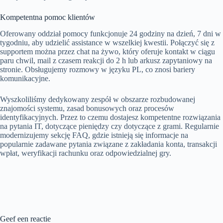
Kompetentna pomoc klientów
Oferowany oddział pomocy funkcjonuje 24 godziny na dzień, 7 dni w
tygodniu, aby udzielić assistance w wszelkiej kwestii. Połączyć się z
supportem można przez chat na żywo, który oferuje kontakt w ciągu
paru chwil, mail z czasem reakcji do 2 h lub arkusz zapytaniowy na
stronie. Obsługujemy rozmowy w języku PL, co znosi bariery
komunikacyjne.
Wyszkoliliśmy dedykowany zespół w obszarze rozbudowanej
znajomości systemu, zasad bonusowych oraz procesów
identyfikacyjnych. Przez to czemu dostajesz kompetentne rozwiązania
na pytania IT, dotyczące pieniędzy czy dotyczące z grami. Regularnie
modernizujemy sekcję FAQ, gdzie istnieją się informacje na
popularnie zadawane pytania związane z zakładania konta, transakcji
wpłat, weryfikacji rachunku oraz odpowiedzialnej gry.
Geef een reactie