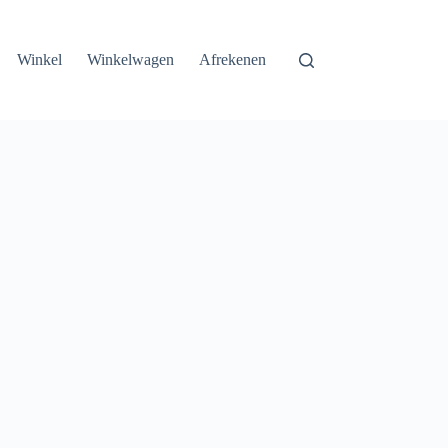
Winkel
Winkelwagen
Afrekenen