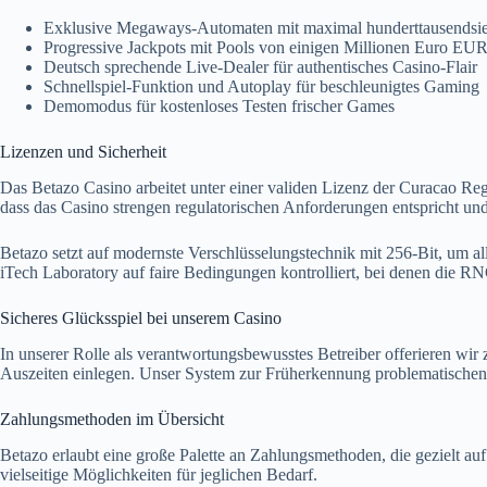
Exklusive Megaways-Automaten mit maximal hunderttausends
Progressive Jackpots mit Pools von einigen Millionen Euro EU
Deutsch sprechende Live-Dealer für authentisches Casino-Flair
Schnellspiel-Funktion und Autoplay für beschleunigtes Gaming
Demomodus für kostenloses Testen frischer Games
Lizenzen und Sicherheit
Das Betazo Casino arbeitet unter einer validen Lizenz der Curacao Reg
dass das Casino strengen regulatorischen Anforderungen entspricht und 
Betazo setzt auf modernste Verschlüsselungstechnik mit 256-Bit, um all
iTech Laboratory auf faire Bedingungen kontrolliert, bei denen die RNG
Sicheres Glücksspiel bei unserem Casino
In unserer Rolle als verantwortungsbewusstes Betreiber offerieren wir
Auszeiten einlegen. Unser System zur Früherkennung problematischen Sp
Zahlungsmethoden im Übersicht
Betazo erlaubt eine große Palette an Zahlungsmethoden, die gezielt au
vielseitige Möglichkeiten für jeglichen Bedarf.