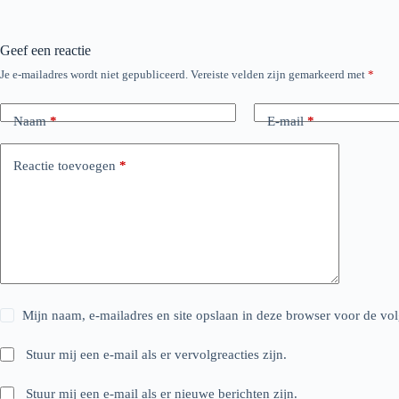
Geef een reactie
Je e-mailadres wordt niet gepubliceerd.
Vereiste velden zijn gemarkeerd met
*
Naam
*
E-mail
*
Reactie toevoegen
*
Mijn naam, e-mailadres en site opslaan in deze browser voor de vol
Stuur mij een e-mail als er vervolgreacties zijn.
Stuur mij een e-mail als er nieuwe berichten zijn.