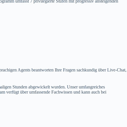
ramm umfasst 7 privilegierte Stufen mit progressiv ansteigenden
hsprachigen Agents beantworten Ihre Fragen sachkundig über Live-Chat,
rmaligen Stunden abgewickelt wurden. Unser umfangreiches
Team verfügt über umfassende Fachwissen und kann auch bei