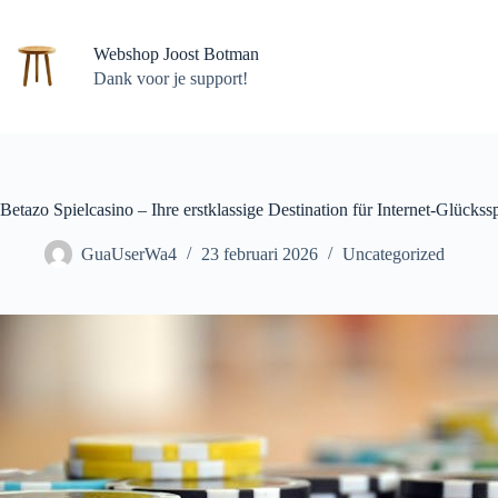
Ga
naar
de
Webshop Joost Botman
inhoud
Dank voor je support!
Betazo Spielcasino – Ihre erstklassige Destination für Internet-Glückss
GuaUserWa4
23 februari 2026
Uncategorized