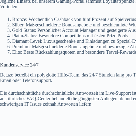
Jegliche Einsatz bei unserem Gaming-Portal sammelt Loyalitätspunkte
Vorteilen:
Bronze: Wöchentlich Cashback von fünf Prozent auf Spielverlus
Silber: Maßgeschneiderte Bonusangebote und beschleunigte Wi
Gold-Status: Persönlicher Account-Manager und gesteigerte Aus
Platin-Status: Besondere Competitions mit festen Prize Pools
Diamant-Level: Luxusgeschenke und Einladungen zu Spezial-E
Premium: Maßgeschneiderte Bonusangebote und bevorzugte A
Elite: Beste Rückzahlungsquoten und besondere Travel-Reward
Kundenservice 24/7
Betazo betreibt ein polyglotte Hilfe-Team, das 24/7 Stunden lang pro 
Email oder Telefonsupport.
Die durchschnittliche durchschnittliche Antwortzeit im Live-Support
ausführliches FAQ-Center behandelt die gängigsten Anliegen ab und e
schwierigen IT Issues zeitnah Antworten liefern.