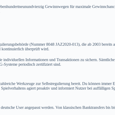
iebenhundertneunundvierzig Gewinnwegen für maximale Gewinnchanc
R
ulierungsbehörde (Nummer 8048 JAZ2020-013), die ab 2003 bereits als a
kontinuierlich überprüft wird.
e individuellen Informationen und Transaktionen zu sichern. Sämtliche 
-Systeme periodisch zertifiziert sind.
 zahlreiche Werkzeuge zur Selbstregulierung bereit. Du können immer E
ielverhaltens agiert proaktiv und informiert Nutzer bei auffälligen Sp
f deutsche User angepasst werden. Von klassischen Banktransfers bis bi