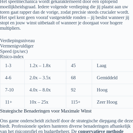
Het speelmechanica wordt gekarakteriseerd door een oplopend
moeilijkheidsgraad. Iedere volgende verdieping die jij plaatst aan uw
toren gaat rapper dan de vorige, zodat precisie steeds crucialer wordt.
Het spel kent geen vooraf vastgestelde ronden – jij beslist wanneer jij
stopt en jouw winst uitbetaalt of wanneer je doorgaat voor hogere
multipliers.
Verdiepingsniveau
Vermenigvuldiger
Speed (px/sec)
Risico-index
1-3
1.2x – 1.8x
45
Laag
4-6
2.0x – 3.5x
68
Gemiddeld
7-10
4.0x – 8.0x
92
Hoog
11+
10x – 25x
115+
Zeer Hoog
Strategische Benaderingen voor Maximale Winst
Ons game onderscheidt zichzelf door de strategische diepgang die deze
biedt. Professionele spelers hanteren diverse benaderingen afhankelijk
van het risicoprofiel en budgetbeheer. De
conservatieve methode