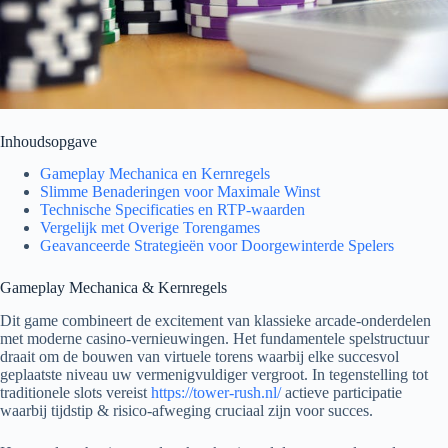
Inhoudsopgave
Gameplay Mechanica en Kernregels
Slimme Benaderingen voor Maximale Winst
Technische Specificaties en RTP-waarden
Vergelijk met Overige Torengames
Geavanceerde Strategieën voor Doorgewinterde Spelers
Gameplay Mechanica & Kernregels
Dit game combineert de excitement van klassieke arcade-onderdelen
met moderne casino-vernieuwingen. Het fundamentele spelstructuur
draait om de bouwen van virtuele torens waarbij elke succesvol
geplaatste niveau uw vermenigvuldiger vergroot. In tegenstelling tot
traditionele slots vereist
https://tower-rush.nl/
actieve participatie
waarbij tijdstip & risico-afweging cruciaal zijn voor succes.