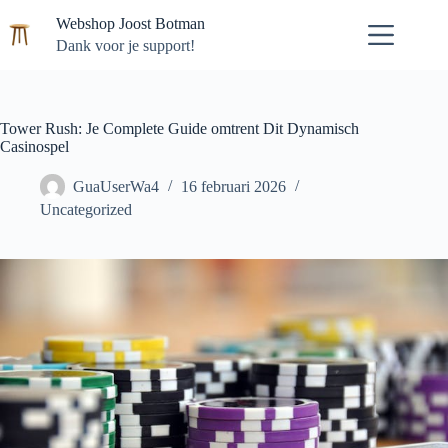
Ga
Webshop Joost Botman
naar
de
Dank voor je support!
inhoud
Tower Rush: Je Complete Guide omtrent Dit Dynamisch
Casinospel
GuaUserWa4
16 februari 2026
Uncategorized