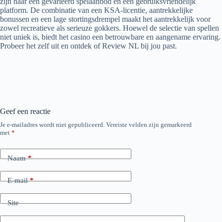
zijn naar een gevarieerd spelaanbod en een gebruiksvriendelijk
platform. De combinatie van een KSA-licentie, aantrekkelijke
bonussen en een lage stortingsdrempel maakt het aantrekkelijk voor
zowel recreatieve als serieuze gokkers. Hoewel de selectie van spellen
niet uniek is, biedt het casino een betrouwbare en aangename ervaring.
Probeer het zelf uit en ontdek of Review NL bij jou past.
Geef een reactie
Je e-mailadres wordt niet gepubliceerd.
Vereiste velden zijn gemarkeerd
met
*
Naam
*
E-mail
*
Site